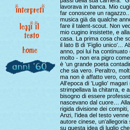
passi della sua carriera: "
lavorava in banca. Mio cug
far conoscere un ragazzo...
musica già da qualche anno
fare il talent-scout. Non v
mio cugino insistette, e all
casa. La prima cosa che s
il lato B di 'Figlio unico'.
anno, poi lui ha continuato 
molto - non era pigro come
è 'un grande poeta contadin
che sia vero. Peraltro, mol
ma non è affatto vero, con
All'epoca di 'Luglio' magar
strimpellava la chitarra, e
bisogno di essere professio
nascevano dal cuore… Alla 
rigida divisione dei compiti,
Anzi, l'idea del testo venn
autore cinese, un'allegoria
su questa idea di luglio che 