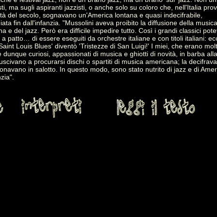
sti, ma sugli aspiranti jazzisti, o anche solo su coloro che, nell'Italia prov
tà del secolo, sognavano un'America lontana e quasi indecifrabile,
ata fin dall'infanzia. "Mussolini aveva proibito la diffusione della music
a e del jazz. Però era difficile impedire tutto. Così i grandi classici pot
 a patto… di essere eseguiti da orchestre italiane e con titoli italiani: e
Saint Louis Blues' diventò 'Tristezze di San Luigi!' I miei, che erano mol
e dunque curiosi, appassionati di musica e ghiotti di novità, in barba all
riuscivano a procurarsi dischi o spartiti di musica americana; la decifrav
uonavano in salotto. In questo modo, sono stato nutrito di jazz e di Amer
nzia".