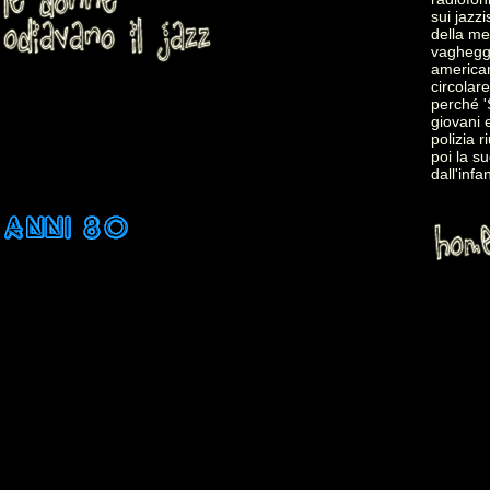
sui jazzi
della me
vagheggi
american
circolare
perché '
giovani 
polizia 
poi la s
dall'infa