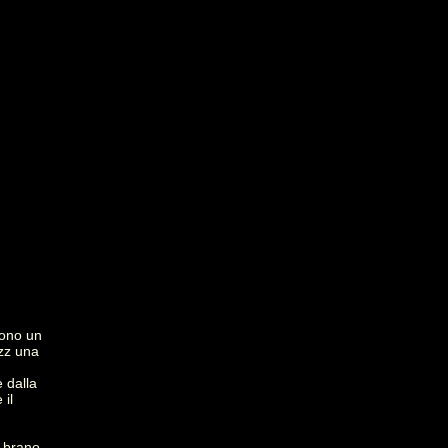
Sono un
azz una
 dalla
 il
n brano