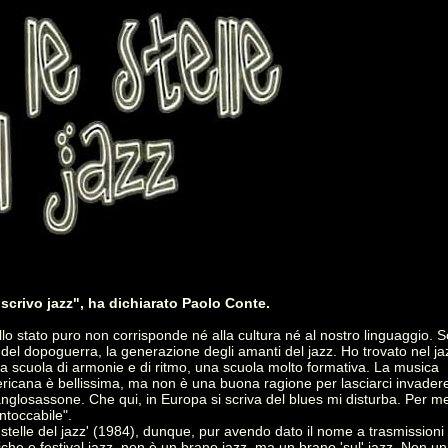
scrivo jazz", ha dichiarato Paolo Conte.
 allo stato puro non corrisponde né alla cultura né al nostro linguaggio. 
del dopoguerra, la generazione degli amanti del jazz. Ho trovato nel j
ma scuola di armonie e di ritmo, una scuola molto formativa. La musica
icana è bellissima, ma non è una buona ragione per lasciarci invadere
anglosassone. Che qui, in Europa si scriva del blues mi disturba. Per me
ntoccabile".
e stelle del jazz' (1984), dunque, pur avendo dato il nome a trasmissioni
iche e festival jazz, non è un brano jazz, ma un brano 'sul' jazz. Non u