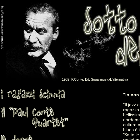
1982, P.Conte, Ed. Sugarmusic/L'alternativa
"Io non 
"Il jazz
ragazzo 
bellissi
nordamer
cultura 
blues è i
'Sotto l
radiofon