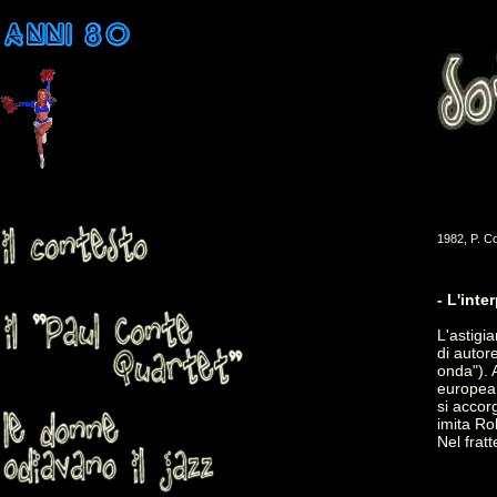
1982, P. Co
- L'inter
L'astigi
di autor
onda"). A
europea:
si accor
imita Ro
Nel frat