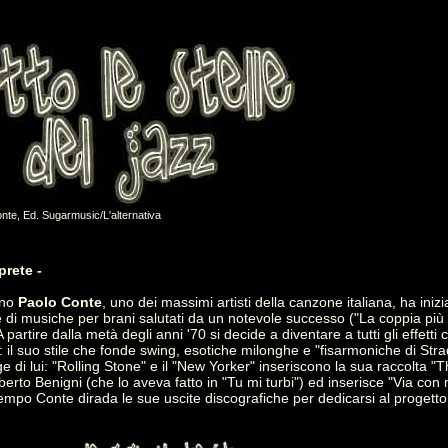
nte, Ed. Sugarmusic/L'alternativa
prete -
ano
Paolo Conte
, uno dei massimi artisti della canzone italiana, ha iniz
e di musiche per brani salutati da un notevole successo ("La coppia pi
 partire dalla metà degli anni '70 si decide a diventare a tutti gli effett
 il suo stile che fonde swing, esotiche milonghe e "fisarmoniche di Str
ge di lui: "Rolling Stone" e il "New Yorker" inseriscono la sua raccolta "
berto Benigni (che lo aveva fatto in "Tu mi turbi") ed inserisce "Via co
tempo Conte dirada le sue uscite discografiche per dedicarsi al progett