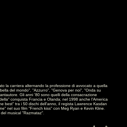
iato la carriera alternando la professione di avvocato a quella
ù bella del mondo", "Azzurro", "Genova per noi", "Onda su
i cantautore. Gli anni '80 sono quelli della consacrazione
adella" conquista Francia e Olanda; nel 1998 anche l'America
The best" tra i 50 dischi dell'anno, il regista Lawrence Kasdan
n me" nel suo film "French kiss" con Meg Ryan e Kevin Kline.
o del musical "Razmataz".