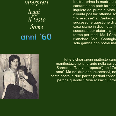
Inoltre, prima la madre e p
cantante non potè fare ser
inquietò dal punto di vist
diventa poesia' ottenne s
"Rose rosse" al Cantagiro
successo, è questione di 
casa siamo in dieci, otto
successo per aiutare la mia
fermo per mesi. Ma il Cant
rilanciare. Solo il Cantag
sola gamba non potrei ma
Tutte dichiarazioni piuttosto cand
manifestazione itinerante nella cui s
Sanremo, "Nuove proposte") un 17enn
ama'. Ma nei due anni successivi, no
sesto posto, e due partecipazioni conse
perché quando "Rose rosse" fu procl