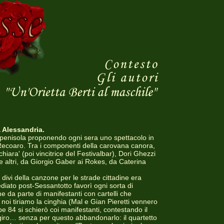
a Alessandria.
la penisola proponendo ogni sera uno spettacolo in
e a Recoaro. Tra i componenti della carovana canora,
hiara' (poi vincitrice del Festivalbar), Dori Ghezzi
e altri, da Giorgio Gaber ai Rokes, da Caterina
 divi della canzone per le strade cittadine era
diato post-Sessantotto favorì ogni sorta di
he da parte di manifestanti con cartelli che
 noi tiriamo la cinghia (Mal e Gian Pieretti vennero
pe 84 si schierò coi manifestanti, contestando il
iro… senza per questo abbandonarlo: il quartetto