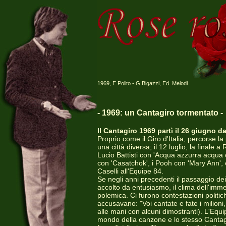
1969, E.Polito - G.Bigazzi, Ed. Melodi
- 1969: un Cantagiro tormentato -
Il Cantagiro 1969 partì il 26 giugno d
Proprio come il Giro d'Italia, percorse 
una città diversa; il 12 luglio, la final
Lucio Battisti con 'Acqua azzurra acqua c
con 'Casatchok', i Pooh con 'Mary Ann', 
Caselli all'Equipe 84.
Se negli anni precedenti il passaggio dei
accolto da entusiasmo, il clima dell'imme
polemica. Ci furono contestazioni politic
accusavano: "Voi cantate e fate i milioni,
alle mani con alcuni dimostranti). L'Equi
mondo della canzone e lo stesso Cantag