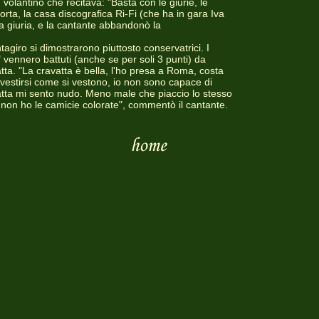
n volantino che recitava: "Basta con le giurie, le
 torta, la casa discografica Ri-Fi (che ha in gara Iva
a giuria, e la cantante abbandonò la
ntagiro si dimostrarono piuttosto conservatrici. I
 vennero battuti (anche se per soli 3 punti) da
tta. "La cravatta è bella, l'ho presa a Roma, costa
 a vestirsi come si vestono, io non sono capace di
avatta mi sento nudo. Meno male che piaccio lo stesso
on ho le camicie colorate", commentò il cantante.