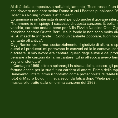
Al di là della compostezza nell'abbigliamento, 'Rose rosse' è un
che davvero non pare scritto l'anno in cui i Beatles pubblicano 
Road" e i Rolling Stones "Let it bleed".
Lo ammise in un'intervista di quel periodo anche il giovane inter
"Nemmeno io mi spiego il successo di questa canzone. È bella,
vecchia, sarebbe andata bene per Nilla Pizzi o Natalino Otto. Ogg
potrebbe cantare Orietta Berti. Ma in fondo io non sono molto di
lei. Al maschile s'intende… Sono un cantante popolare, fuori mo
cantante all'antica".
Oggi Ranieri conferma, sostanzialmente, il giudizio di allora, e sp
autori e i produttori mi portavano le canzoni ed io le cantavo, se
discutere. Il mio lavoro era cantare, quello degli autori e dei produ
pensare alle canzoni da farmi cantare. Ed io all'epoca avevo fa
voglia di sfondare".
Il Cantagiro 1969, oltre a spianargli la strada del successo, gli po
fortuna anche per la sua futura carriera di attore. Prima della ta
Benevento, infatti, firmò il contratto come protagonista di "Metell
foto) di Mauro Bolognini , sua seconda fatica dopo "Pietà per chi
musicarello tratto dalla omonima canzone del 1967.