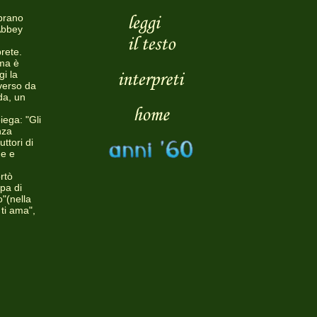
 brano
"Abbey
prete.
 ma è
i la
verso da
da, un
iega: "Gli
nza
ttori di
me e
rtò
ppa di
o"(nella
 ti ama",