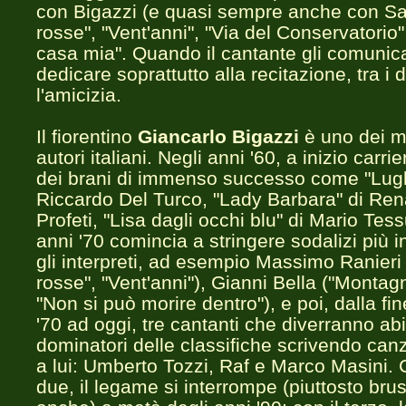
con Bigazzi (e quasi sempre anche con Sa
rosse", "Vent'anni", "Via del Conservatorio"
casa mia". Quando il cantante gli comunica
dedicare soprattutto alla recitazione, tra i 
l'amicizia.
Il fiorentino
Giancarlo Bigazzi
è uno dei m
autori italiani. Negli anni '60, a inizio carrie
dei brani di immenso successo come "Lugl
Riccardo Del Turco, "Lady Barbara" di Ren
Profeti, "Lisa dagli occhi blu" di Mario Tess
anni '70 comincia a stringere sodalizi più i
gli interpreti, ad esempio Massimo Ranieri
rosse", "Vent'anni"), Gianni Bella ("Montag
"Non si può morire dentro"), e poi, dalla fin
'70 ad oggi, tre cantanti che diverranno abi
dominatori delle classifiche scrivendo can
a lui: Umberto Tozzi, Raf e Marco Masini. 
due, il legame si interrompe (piuttosto br