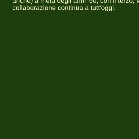
anche) a metà degli anni '90; con il terzo, l
collaborazione continua a tutt'oggi.