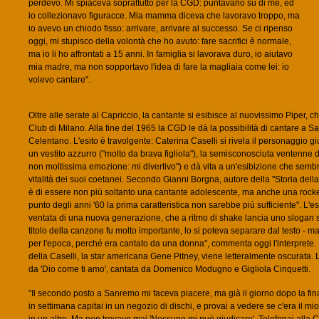
perdevo. Mi spiaceva soprattutto per la CGD: puntavano su di me, ed
io collezionavo figuracce. Mia mamma diceva che lavoravo troppo, ma
io avevo un chiodo fisso: arrivare, arrivare al successo. Se ci ripenso
oggi, mi stupisco della volontà che ho avuto: fare sacrifici è normale,
ma io li ho affrontati a 15 anni. In famiglia si lavorava duro, io aiutavo
mia madre, ma non sopportavo l'idea di fare la magliaia come lei: io
volevo cantare".
Oltre alle serate al Capriccio, la cantante si esibisce al nuovissimo Piper, che
Club di Milano. Alla fine del 1965 la CGD le dà la possibilità di cantare 
Celentano. L'esito è travolgente: Caterina Caselli si rivela il personaggio 
un vestito azzurro ("molto da brava figliola"), la semisconosciuta ventenne 
non moltissima emozione: mi divertivo") e dà vita a un'esibizione che sembr
vitalità dei suoi coetanei. Secondo Gianni Borgna, autore della "Storia della
è di essere non più soltanto una cantante adolescente, ma anche una rocket
punto degli anni '60 la prima caratteristica non sarebbe più sufficiente". L'e
ventata di una nuova generazione, che a ritmo di shake lancia uno slogan 
titolo della canzone fu molto importante, lo si poteva separare dal testo -
per l'epoca, perché era cantato da una donna", commenta oggi l'interprete. 
della Caselli, la star americana Gene Pitney, viene letteralmente oscurata. 
da 'Dio come ti amo', cantata da Domenico Modugno e Gigliola Cinquetti.
"Il secondo posto a Sanremo mi faceva piacere, ma già il giorno dopo la fina
in settimana capitai in un negozio di dischi, e provai a vedere se c'era il mio 