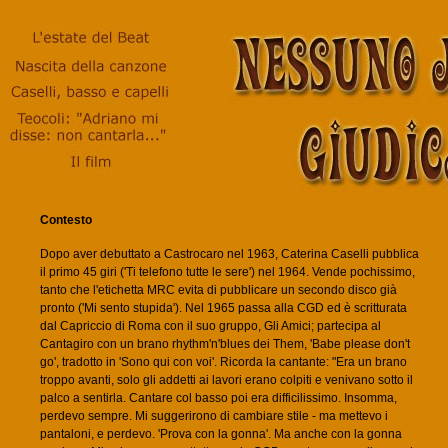
Contesto
Dopo aver debuttato a Castrocaro nel 1963, Caterina Caselli pubblica
il primo 45 giri ('Ti telefono tutte le sere') nel 1964. Vende pochissimo,
tanto che l'etichetta MRC evita di pubblicare un secondo disco già
pronto ('Mi sento stupida'). Nel 1965 passa alla CGD ed è scritturata
dal Capriccio di Roma con il suo gruppo, Gli Amici; partecipa al
Cantagiro con un brano rhythm'n'blues dei Them, 'Babe please don't
go', tradotto in 'Sono qui con voi'. Ricorda la cantante: "Era un brano
troppo avanti, solo gli addetti ai lavori erano colpiti e venivano sotto il
palco a sentirla. Cantare col basso poi era difficilissimo. Insomma,
perdevo sempre. Mi suggerirono di cambiare stile - ma mettevo i
pantaloni, e perdevo. 'Prova con la gonna'. Ma anche con la gonna