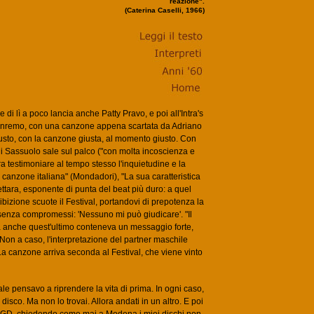
reazione".
(Caterina Caselli, 1966)
 di lì a poco lancia anche Patty Pravo, e poi all'Intra's
a Sanremo, con una canzone appena scartata da Adriano
giusto, con la canzone giusta, al momento giusto. Con
di Sassuolo sale sul palco ("con molta incoscienza e
a testimoniare al tempo stesso l'inquietudine e la
 canzone italiana" (Mondadori), "La sua caratteristica
tara, esponente di punta del beat più duro: a quel
sibizione scuote il Festival, portandovi di prepotenza la
senza compromessi: 'Nessuno mi può giudicare'. "Il
 ma anche quest'ultimo conteneva un messaggio forte,
Non a caso, l'interpretazione del partner maschile
La canzone arriva seconda al Festival, che viene vinto
le pensavo a riprendere la vita di prima. In ogni caso,
disco. Ma non lo trovai. Allora andati in un altro. E poi