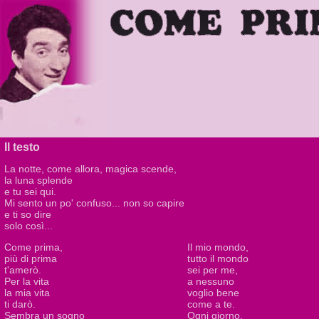
Il testo
La notte, come allora, magica scende,
la luna splende
e tu sei qui.
Mi sento un po' confuso... non so capire
e ti so dire
solo così...
Come prima,
Il mio mondo,
più di prima
tutto il mondo
t'amerò.
sei per me,
Per la vita
a nessuno
la mia vita
voglio bene
ti darò.
come a te.
Sembra un sogno
Ogni giorno,