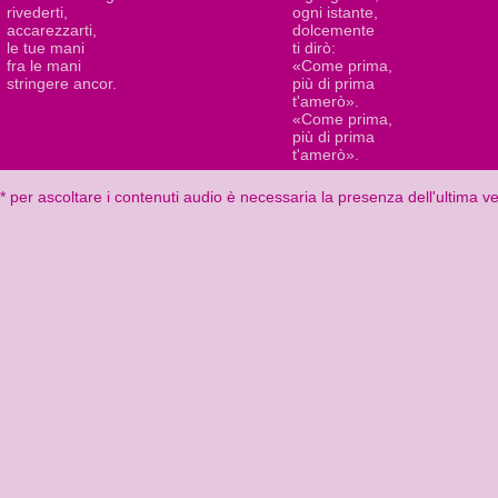
rivederti,
ogni istante,
accarezzarti,
dolcemente
le tue mani
ti dirò:
fra le mani
«Come prima,
stringere ancor.
più di prima
t'amerò».
«Come prima,
più di prima
t'amerò».
* per ascoltare i contenuti audio è necessaria la presenza dell'ultima