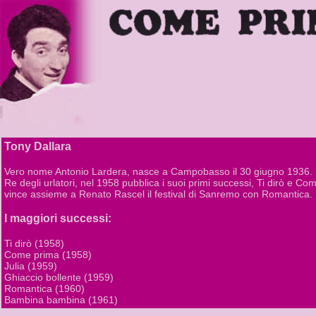
Tony Dallara
Vero nome Antonio Lardera, nasce a Campobasso il 30 giugno 1936.
Re degli urlatori, nel 1958 pubblica i suoi primi successi, Ti dirò e C
vince assieme a Renato Rascel il festival di Sanremo con Romantica.
I maggiori successi:
Ti dirò (1958)
Come prima (1958)
Julia (1959)
Ghiaccio bollente (1959)
Romantica (1960)
Bambina bambina (1961)