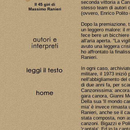
seconda vittoria a Can
Il 45 giri di
stesso team di autori d
Massimo Ranieri
(ovvero, Enrico Polito
Dopo la premiazione, tra
un leggero malore: il me
fece bere un bicchiere 
all'aria aperta. "La vi
avuto una leggera crisi
ho affrontato la finali
Ranieri.
In ogni caso, archiviat
militare, il 1973 iniz
nell'abbigliamento del
di due anni fa, per sca
Canzonissima: ancora u
gara canora, Gianni Mo
Della sua 'Il mondo cam
mia' è invece rimasta u
Ranieri, anche se il 
stata composta, non a
canzoni. Bigazzi e Pol
'cantala'. Ed io la can