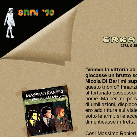
1972, G.B
"
Volevo la vittoria a
giocasse un brutto s
Nicola Di Bari mi sup
questo trionfo? Innanzi
al fortunato possessore
nome. Ma per me person
di umiliazioni, dispiac
ero addirittura sul vi
sotto le armi, si è acc
dimenticasse in fretta"
Così Massimo Ranieri 