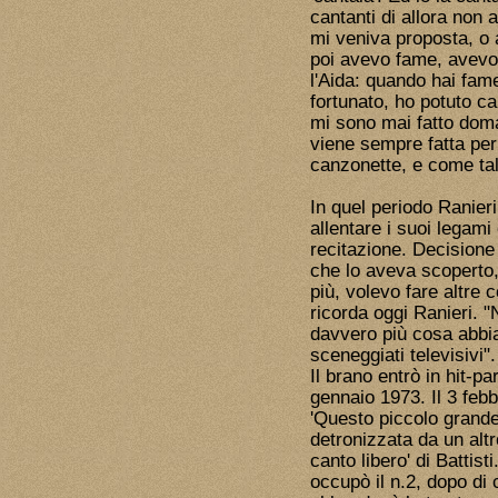
cantanti di allora non
mi veniva proposta, o 
poi avevo fame, avevo 
l'Aida: quando hai fam
fortunato, ho potuto ca
mi sono mai fatto doma
viene sempre fatta per
canzonette, e come tal
In quel periodo Ranier
allentare i suoi legami
recitazione. Decision
che lo aveva scoperto,
più, volevo fare altre
ricorda oggi Ranieri. "
davvero più cosa abbia
sceneggiati televisivi".
Il brano entrò in hit-p
gennaio 1973. Il 3 febb
'Questo piccolo grande 
detronizzata da un altr
canto libero' di Battis
occupò il n.2, dopo di 