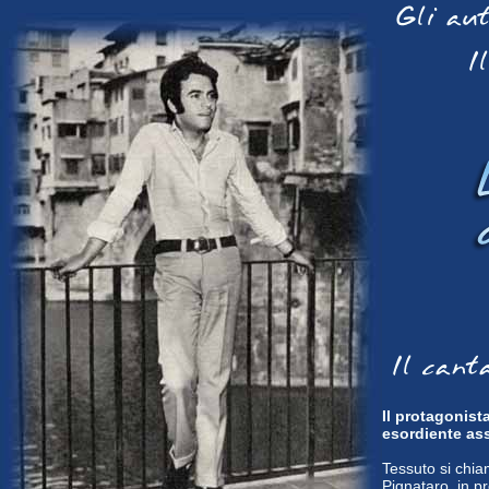
Il protagonist
esordiente as
Tessuto si chia
Pignataro, in pr