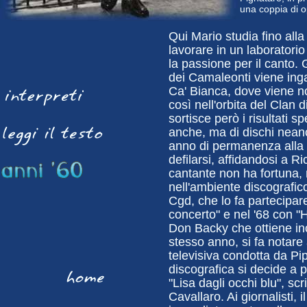
una coppia di o
Qui Mario studia fino alla
lavorare in un laboratorio
la passione per il canto. 
dei Camaleonti viene inga
Ca' Bianca, dove viene no
così nell'orbita del Clan 
sortisce però i risultati s
anche, ma di dischi nean
anno di permanenza alla c
defilarsi, affidandosi a R
cantante non ha fortuna,
nell'ambiente discografico
Cgd, che lo fa partecipar
concerto" e nel '68 con "H
Don Backy che ottiene inco
stesso anno, si fa notare
televisiva condotta da P
discografica si decide a p
"Lisa dagli occhi blu", sc
Cavallaro. Ai giornalisti,