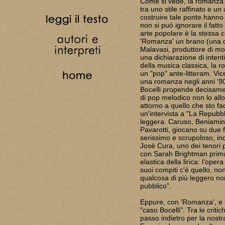
Come si vede, la romanza è
tra uno stile raffinato e 
costruire tale ponte hanno c
non si può ignorare il fatt
arte popolare è la stessa c
'Romanza' un brano (una ca
Malavasi, produttore di mol
una dichiarazione di intent
della musica classica, la 
un "pop" ante-litteram. Vi
una romanza negli anni '90 
Bocelli propende decisamen
di pop melodico non lo allo
attorno a quello che sto f
un'intervista a "La Repubbl
leggera. Caruso, Beniamin
Pavarotti, giocano su due f
serissimo e scrupoloso, in
Josè Cura, uno dei tenori 
con Sarah Brightman prima
elastica della lirica: l'ope
suoi compiti c'è quello, no
qualcosa di più leggero no
pubblico".
Eppure, con 'Romanza', e l
"caso Bocelli". Tra le criti
passo indietro per la nostra