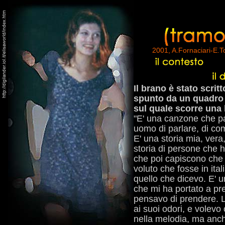
2001, A.Fornaciari-E.T
Il brano è stato scri
spunto da un quadro d
sul quale scorre una 
"E' una canzone che pa
uomo di parlare, di co
E' una storia mia, vera,
storia di persone che 
che poi capiscono che 
voluto che fosse in ita
quello che dicevo. E' 
che mi ha portato a pr
pensavo di prendere. L
ai suoi odori, e volevo
nella melodia, ma anch