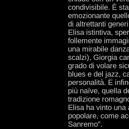
condivisibile. È sta
emozionante quello
di altrettanti generi
Elisa istintiva, spe
follemente immagini
una mirabile danza 
scalzi), Giorgia c
grado di volare sicu
blues e del jazz, 
personalità. E infi
più naïve, quella d
tradizione romagno
Elisa ha vinto una 
popolare, come ac
Sanremo".