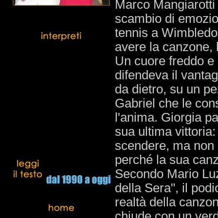
Marco Mangiarotti
scambio di emozion
tennis a Wimbledo
avere la canzone, 
Un cuore freddo e 
difendeva il vantag
da dietro, su un pe
Gabriel che le con
l'anima. Giorgia pa
sua ultima vittori
scendere, ma non s
perché la sua canzo
Secondo Mario Luzz
della Sera", il pod
realtà della canzone
chiude con un ver