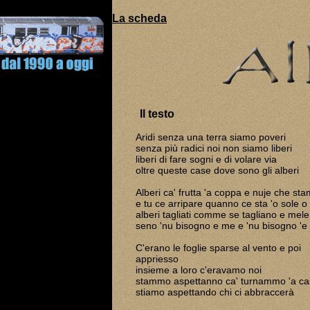
La scheda
Il testo
Aridi senza una terra siamo poveri
senza più radici noi non siamo liberi
liberi di fare sogni e di volare via
oltre queste case dove sono gli alberi
Alberi ca' frutta 'a coppa e nuje che st
e tu ce arripare quanno ce sta 'o sole o
alberi tagliati comme se tagliano e mele
seno 'nu bisogno e me e 'nu bisogno 'e 
C'erano le foglie sparse 
appriesso
insieme a loro c'erava
stammo aspettanno ca' turnammo 'a ca
stiamo aspettando chi ci abbraccerà