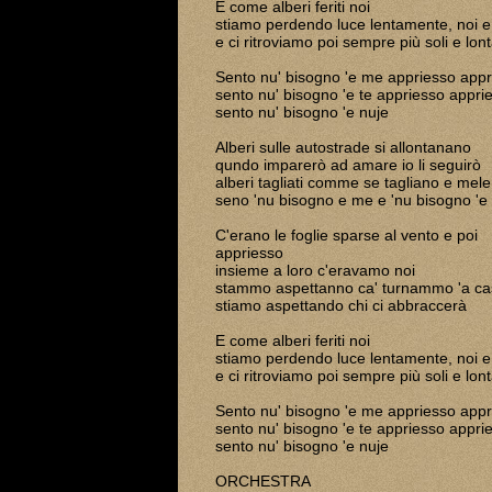
E come alberi feriti noi
stiamo perdendo luce lentamente, noi e
e ci ritroviamo poi sempre più soli e lont
Sento nu' bisogno 'e me appriesso appr
sento nu' bisogno 'e te appriesso appri
sento nu' bisogno 'e nuje
Alberi sulle autostrade si allontanano
qundo imparerò ad amare io li seguirò
alberi tagliati comme se tagliano e mele
seno 'nu bisogno e me e 'nu bisogno 'e 
C'erano le foglie sparse 
appriesso
insieme a loro c'erava
stammo aspettanno ca' turnammo 'a ca
stiamo aspettando chi ci abbraccerà
E come alberi feriti noi
stiamo perdendo luce lentamente, noi e
e ci ritroviamo poi sempre più soli e lont
Sento nu' bisogno 'e me appriesso appr
sento nu' bisogno 'e te appriesso appri
sento nu' bisogno 'e nuje
ORCHESTRA