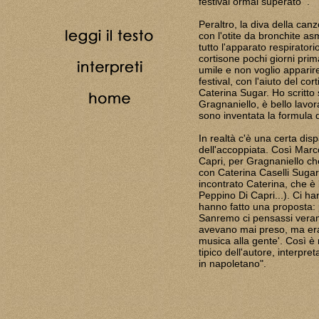
festival ormai superato'".
Peraltro, la diva della ca
con l'otite da bronchite as
tutto l'apparato respirator
cortisone pochi giorni prim
umile e non voglio apparir
festival, con l'aiuto del cor
Caterina Sugar. Ho scritto s
Gragnaniello, è bello lavo
sono inventata la formula d
In realtà c'è una certa dispa
dell'accoppiata. Così Marco
Capri, per Gragnaniello ch
con Caterina Caselli Sugar
incontrato Caterina, che è 
Peppino Di Capri...). Ci h
hanno fatto una proposta: 
Sanremo ci pensassi veram
avevano mai preso, ma era
musica alla gente'. Così è
tipico dell'autore, interpret
in napoletano".