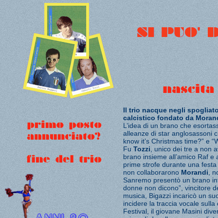
Il trio nacque negli spogliat
calcistico fondato da Moran
L’idea di un brano che esortass
alleanze di star anglosassoni c
know it’s Christmas time?” e “W
Fu
Tozzi
, unico dei tre a non a
brano insieme all’amico Raf e 
prime strofe durante una festa n
non collaborarono
Morandi
, n
Sanremo presentò un brano int
donne non dicono”, vincitore del
musica, Bigazzi incaricò un su
incidere la traccia vocale sulla
Festival, il giovane Masini dive