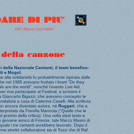
1987, Bigazzi-Tozzi-Riefoli
oi della Nazionale Cantanti, il team benefico-
di e Mogol.
e alla solidarietà fu probabilmente ispirata dalle
he nel 1985 avevano fruttato i brani “Do they
e are the world”, nonché l’evento Live Aid.
ver mai partecipato al Festival, a scrivere il
a Giancarlo Bigazzi, che avevano concepito le
atalizia a casa di Caterina Caselli. Alla scrittura
on ancora diventato autore, né
Ruggeri
, che a
erpretato da Fiorella Mannoia (“Quello che le
 premio della critica). Una volta stesi testo e
o giovane amico di Firenze, tale Marco Masini di
 quale i tre cantanti avrebbero lavorato. Dopo il
nne stretto collaboratore sia di Tozzi che di Raf,