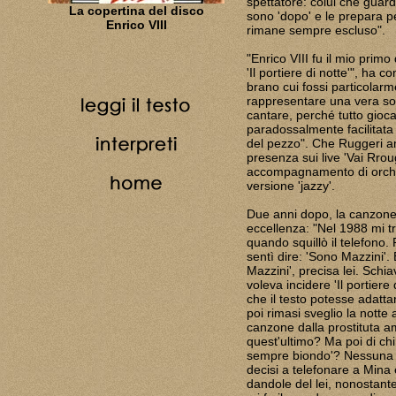
spettatore: colui che guar
La copertina del disco
sono 'dopo' e le prepara pe
Enrico VIII
rimane sempre escluso".
"Enrico VIII fu il mio prim
'Il portiere di notte'", ha 
brano cui fossi particolarm
rappresentare una vera sor
cantare, perché tutto gioc
paradossalmente facilitat
del pezzo". Che Ruggeri am
presenza sui live 'Vai Rrou
accompagnamento di orches
versione 'jazzy'.
Due anni dopo, la canzone 
eccellenza: "Nel 1988 mi tr
quando squillò il telefono. 
sentì dire: 'Sono Mazzini'. 
Mazzini', precisa lei. Schia
voleva incidere 'Il portier
che il testo potesse adatt
poi rimasi sveglio la notte 
canzone dalla prostituta 
quest'ultimo? Ma poi di chi
sempre biondo'? Nessuna 
decisi a telefonare a Mina 
dandole del lei, nonostante i