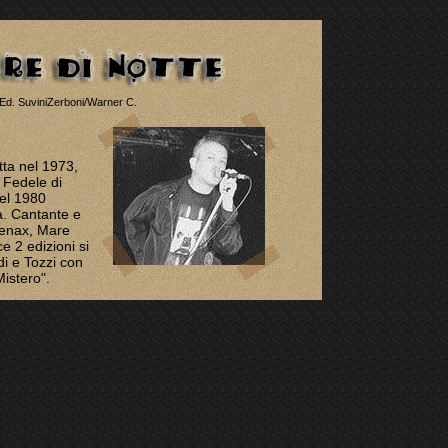
 Ed. SuviniZerboni/Warner C.
tta nel 1973,
 Fedele di
Nel 1980
a. Cantante e
Tenax, Mare
e 2 edizioni si
i e Tozzi con
Mistero".