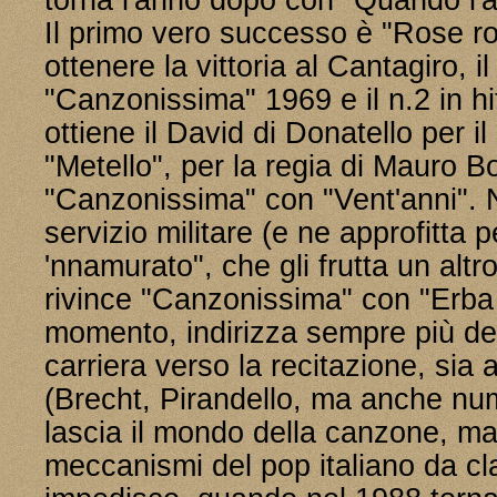
torna l'anno dopo con "Quando l'
Il primo vero successo è "Rose ro
ottenere la vittoria al Cantagiro, i
"Canzonissima" 1969 e il n.2 in h
ottiene il David di Donatello per il
"Metello", per la regia di Mauro B
"Canzonissima" con "Vent'anni". N
servizio militare (e ne approfitta 
'nnamurato", che gli frutta un altr
rivince "Canzonissima" con "Erba
momento, indirizza sempre più d
carriera verso la recitazione, sia 
(Brecht, Pirandello, ma anche nu
lascia il mondo della canzone, ma 
meccanismi del pop italiano da clas