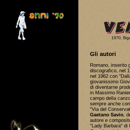
1970, Big
Gli autori
Romano
, inserito
discografico, nel 1
nel 1962 con "Dalla
giovanissimo Giov
di diventarne prod
in Massimo Ranieri
campo della canzo
sempre anche con 
"Via del Conservat
Gaetano Savio
, d
autore e composito
"Lady Barbara" di R