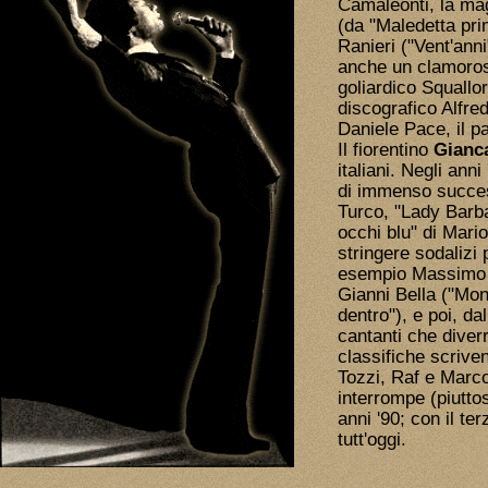
Camaleonti, la mag
(da "Maledetta pri
Ranieri ("Vent'ann
anche un clamoros
goliardico Squallor
discografico Alfred
Daniele Pace, il p
Il fiorentino
Gianca
italiani. Negli anni
di immenso succes
Turco, "Lady Barba
occhi blu" di Mari
stringere sodalizi p
esempio Massimo R
Gianni Bella ("Mon
dentro"), e poi, dal
cantanti che diver
classifiche scrive
Tozzi, Raf e Marco
interrompe (piutto
anni '90; con il te
tutt'oggi.