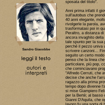
sposata del titolo".
Anni prima infatti il g
sull'autobus che prend
40 anni elegante, molto
rivolgerle la parola, a
trasformatasi poi in qu
Peraltro, a distanza di t
ancora invaghito della
tale spunto per la sua
perché il pezzo univa 
Sandro Giacobbe
scrivere canzoni… Fin
seguito un certo modo 
penso che la linea che
particolare, più pop, c
che cominciavano propr
"Alfredo Cerruti, che 
decise che anche l'arr
ragazzo alla prima pr
tempo dopo divenne l'ar
si mise Giampiero Felis
per la Bertè; al basso c
Gianni D'Aquila, che o
lavoro fu una sorta di