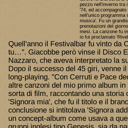
pezzo nell'inverno tra i
'74, ed accompagnato d
nell'unico programma s
musica'. Fu un grand
prenotazioni del giorno
mesi. La canzone fu inc
io fui proclamato 'Rive
Quell'anno il Festivalbar fu vinto da 
tu…". Giacobbe però vinse il Disco E
Nazzaro, che aveva interpretato la s
Dopo il successo del 45 giri, venne 
long-playing. "Con Cerruti e Pace de
altre canzoni del mio primo album i
sorta di film, raccontando una storia 
'Signora mia', che fu il titolo e il bran
conclusione si intitolava 'Signora ad
un concept-album come usava a quei 
gruppi inglesi tipo Genesis, sia da pa