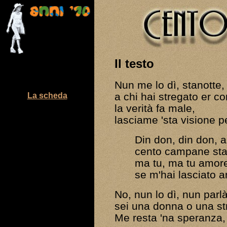
Il testo
Nun me lo dì, stanotte,
a chi hai stregato er co
La scheda
la verità fa male,
lasciame 'sta visione pe
Din don, din don, 
cento campane sta
ma tu, ma tu amor
se m'hai lasciato a
No, nun lo dì, nun parl
sei una donna o una st
Me resta 'na speranza,