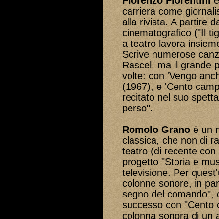
Fiorenzo Fiorentini
è
carriera come giornalis
alla rivista. A partire 
cinematografico ("Il tig
a teatro lavora insieme
Scrive numerose canz
Rascel, ma il grande p
volte: con 'Vengo anch'
(1967), e 'Cento cam
recitato nel suo spett
perso".
Romolo Grano
è un m
classica, che non di r
teatro (di recente con 
progetto "Storia e mu
televisione. Per quest'
colonne sonore, in part
segno del comando", ch
successo con "Cento 
colonna sonora di un a