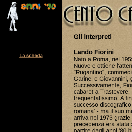
Gli interpreti
Lando Fiorini
La scheda
Nato a Roma, nel 1959
Nuove e ottiene l'atten
"Rugantino", commedi
Garinei e Giovannini,
Successivamente, Fiori
cabaret a Trastevere, i
frequentatissimo. A fi
successo discografico 
romana' - ma il suo ma
arriva nel 1973 grazie
precedenza era stata s
partire dagli anni '80 h