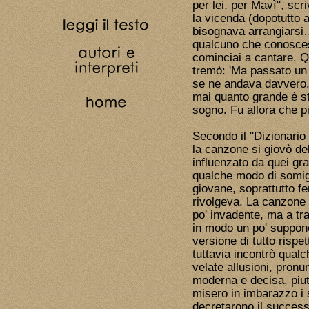
per lei, per Mavì", sc
la vicenda (dopotutto a
bisognava arrangiarsi
qualcuno che conoscess
cominciai a cantare. Q
tremò: 'Ma passato un 
se ne andava davvero.
mai quanto grande è st
sogno. Fu allora che pi
Secondo il "Dizionario 
la canzone si giovò del
influenzato da quei gr
qualche modo di somig
giovane, soprattutto fe
rivolgeva. La canzone 
po' invadente, ma a tra
in modo un po' suppone
versione di tutto rispe
tuttavia incontrò qual
velate allusioni, pronu
moderna e decisa, piut
misero in imbarazzo i 
decretarono il success