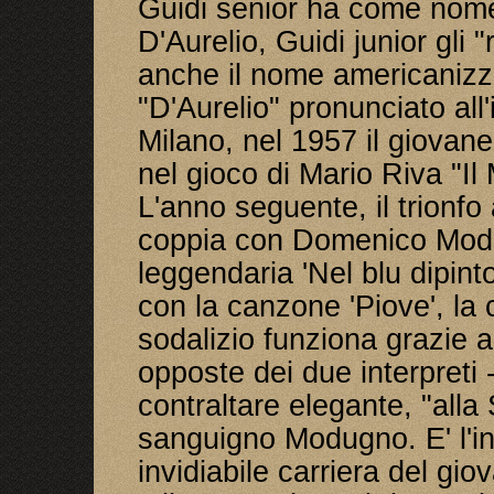
Guidi senior ha come nome
D'Aurelio, Guidi junior gli "
anche il nome americanizza
"D'Aurelio" pronunciato all
Milano, nel 1957 il giovane
nel gioco di Mario Riva "Il
L'anno seguente, il trionf
coppia con Domenico Modu
leggendaria 'Nel blu dipinto
con la canzone 'Piove', la c
sodalizio funziona grazie al
opposte dei due interpreti - 
contraltare elegante, "alla 
sanguigno Modugno. E' l'ini
invidiabile carriera del gi