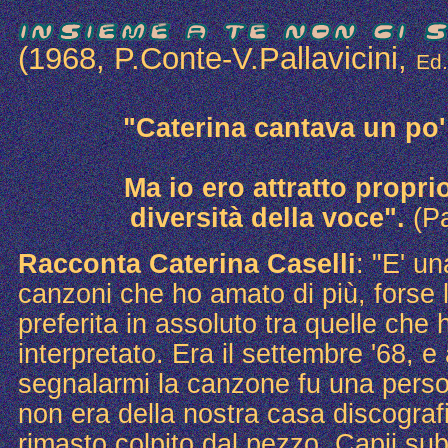
(1968, P.Conte-V.Pallavicini,
Ed
"Caterina cantava un po
Ma io ero attratto propri
diversità della voce".
(Pa
Racconta Caterina Caselli
: "E' un
canzoni che ho amato di più, forse 
preferita in assoluto tra quelle che 
interpretato. Era il settembre '68, e
segnalarmi la canzone fu una pers
non era della nostra casa discograf
rimasto colpito dal pezzo. Capii sub