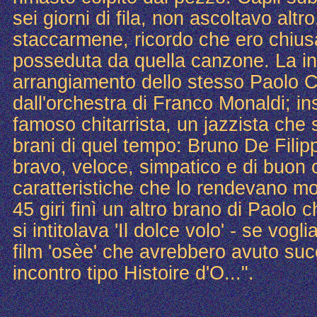
sei giorni di fila, non ascoltavo altr
staccarmene, ricordo che ero chius
posseduta da quella canzone. La i
arrangiamento dello stesso Paolo 
dall'orchestra di Franco Monaldi; in
famoso chitarrista, un jazzista che s
brani di quel tempo: Bruno De Filip
bravo, veloce, simpatico e di buon c
caratteristiche che lo rendevano mol
45 giri finì un altro brano di Paolo 
si intitolava 'Il dolce volo' - se vogl
film 'osèe' che avrebbero avuto su
incontro tipo Histoire d'O...".