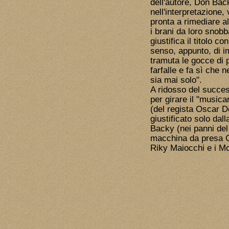
dell'autore, Don Back
nell'interpretazione, 
pronta a rimediare al
i brani da loro snobb
giustifica il titolo 
senso, appunto, di 
tramuta le gocce di pio
farfalle e fa sì che 
sia mai solo".
A ridosso del succes
per girare il "musica
(del regista Oscar D
giustificato solo dal
Backy (nei panni del 
macchina da presa Ca
Riky Maiocchi e i M