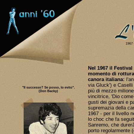
1967 
Nel 1967 il Festiva
momento di rottura,
canora italiana:
l'an
via Gluck') e Casell
"Il successo? Se posso, lo evito".
più di mezzo milione
(Don Backy)
vincitrice, 'Dio come
gusti dei giovani e 
supremazia della ca
1967 - per il livello
lo choc che fa seguito
Sanremo, che durerà 
porto regolarmente (