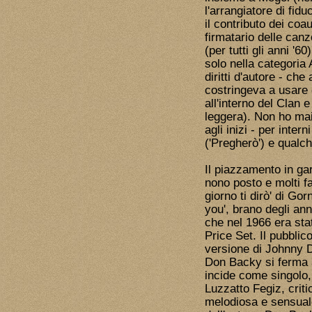
l'arrangiatore di fid
il contributo dei co
firmatario delle can
(per tutti gli anni '
solo nella categoria 
diritti d'autore - che
costringeva a usare 
all'interno del Clan 
leggera). Non ho mai
agli inizi - per inter
('Pregherò') e qualch
Il piazzamento in g
nono posto e molti f
giorno ti dirò' di Gor
you', brano degli an
che nel 1966 era stat
Price Set. Il pubbli
versione di Johnny D
Don Backy si ferma 
incide come singolo, 
Luzzatto Fegiz, criti
melodiosa e sensuale