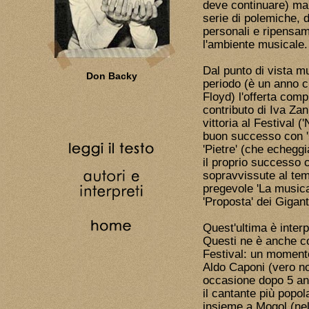
deve continuare) ma 
serie di polemiche, d
personali e ripensa
l'ambiente musicale.
Dal punto di vista m
Don Backy
periodo (è un anno c
Floyd) l'offerta comp
contributo di Iva Zan
vittoria al Festival 
buon successo con 'C
'Pietre' (che echegg
il proprio successo 
sopravvissute al tem
pregevole 'La musica 
'Proposta' dei Gigant
Quest'ultima è inter
Questi ne è anche co
Festival: un momento 
Aldo Caponi (vero n
occasione dopo 5 ann
il cantante più popol
insieme a Mogol (nel