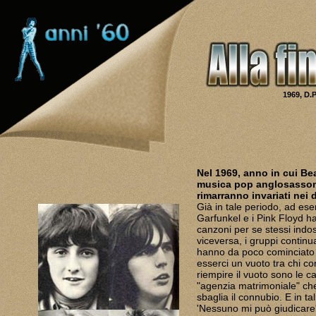
1969,
D.P
Nel 1969, anno in cui Be
musica pop anglosassone
rimarranno invariati nei
Già in tale periodo, ad es
Garfunkel e i Pink Floyd ha
canzoni per se stessi indo
viceversa, i gruppi continua
hanno da poco cominciato a
esserci un vuoto tra chi co
riempire il vuoto sono le cas
"agenzia matrimoniale" che
sbaglia il connubio. E in ta
'Nessuno mi può giudicare'