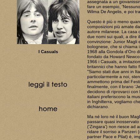
assegnata a un giovanissimo 
fare un esempio, 'Nessuno'
Wilma De Angelis, e poi tr
Questo è più o meno quanto
composizioni più amate da 
autore milanese. La casa dis
due nomi sui quali, a dire
convinzione: Junior Magli e
bolognese, che si chiama in
I Casuals
1968 alla Gondola d'Oro di
fondato da Howard Newcombe
1966 i Casuals, a imitazion
britannici che hanno fatto f
"Siamo stati due anni in It
particolarmente a noi, sten
ammettono prima del Festiv
finalmente, con il brano 'J
decidono di riprovarci con l
italiani preferiscono la 
in Inghilterra, vogliamo ch
dichiarano.
Ma né loro né il buon Magli
passare quasi inosservato 
('Zingara') non riesce ad ar
ridare il sorriso a Panzeri 
partner Pace e Pilat) è, im