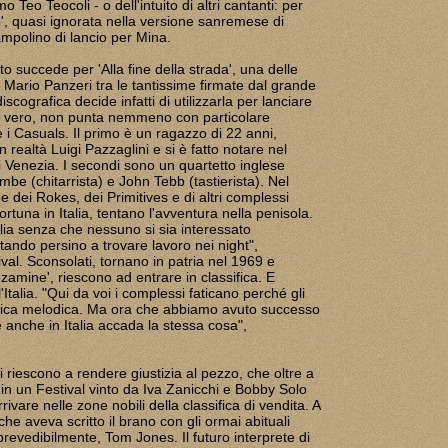
Teo Teocoli - o dell'intuito di altri cantanti: per
, quasi ignorata nella versione sanremese di
ampolino di lancio per Mina.
 succede per 'Alla fine della strada', una delle
Mario Panzeri tra le tantissime firmate dal grande
cografica decide infatti di utilizzarla per lanciare
 il vero, non punta nemmeno con particolare
 i Casuals. Il primo è un ragazzo di 22 anni,
 realtà Luigi Pazzaglini e si è fatto notare nel
 Venezia. I secondi sono un quartetto inglese
 (chitarrista) e John Tebb (tastierista). Nel
e dei Rokes, dei Primitives e di altri complessi
ortuna in Italia, tentano l'avventura nella penisola.
alia senza che nessuno si sia interessato
tando persino a trovare lavoro nei night",
al. Sconsolati, tornano in patria nel 1969 e
ezamine', riescono ad entrare in classifica. E
'Italia. "Qui da voi i complessi faticano perché gli
musica melodica. Ma ora che abbiamo avuto successo
e anche in Italia accada la stessa cosa",
 riescono a rendere giustizia al pezzo, che oltre a
in un Festival vinto da Iva Zanicchi e Bobby Solo
rivare nelle zone nobili della classifica di vendita. A
(che aveva scritto il brano con gli ormai abituali
prevedibilmente, Tom Jones. Il futuro interprete di