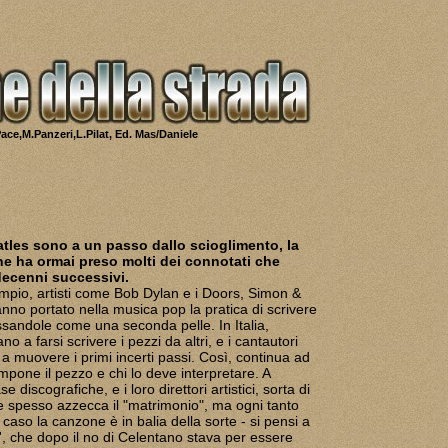
ace,M.Panzeri,L.Pilat
, Ed. Mas/Daniele
atles sono a un passo dallo scioglimento, la
 ha ormai preso molti dei connotati che
 decenni successivi.
empio, artisti come Bob Dylan e i Doors, Simon &
nno portato nella musica pop la pratica di scrivere
ssandole come una seconda pelle. In Italia,
no a farsi scrivere i pezzi da altri, e i cantautori
 muovere i primi incerti passi. Così, continua ad
mpone il pezzo e chi lo deve interpretare. A
e discografiche, e i loro direttori artistici, sorta di
 spesso azzecca il "matrimonio", ma ogni tanto
l caso la canzone è in balia della sorte - si pensi a
, che dopo il no di Celentano stava per essere