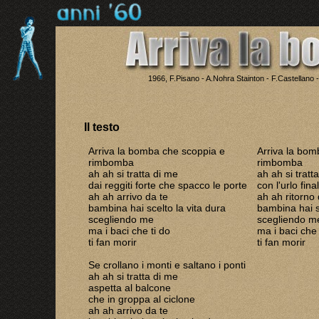
1966, F.Pisano - A.Nohra Stainton - F.Castellano -
Il testo
Arriva la bomba che scoppia e
Arriva la bom
rimbomba
rimbomba
ah ah si tratta di me
ah ah si tratt
dai reggiti forte che spacco le porte
con l'urlo fin
ah ah arrivo da te
ah ah ritorno 
bambina hai scelto la vita dura
bambina hai s
scegliendo me
scegliendo m
ma i baci che ti do
ma i baci che 
ti fan morir
ti fan morir
Se crollano i monti e saltano i ponti
ah ah si tratta di me
aspetta al balcone
che in groppa al ciclone
ah ah arrivo da te