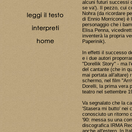
alcuni futuri successi 
se va'). Il pezzo, cui 
Nohra (da ricordare pe
di Ennio Morricone) è l
personaggio che i bambi
Elisa Penna, vicedirettr
inventerà la propria v
Paperinik).
In effetti il successo 
e i due autori proporra
"Dorellik Story" - ma l
del cantante (che in qu
mai portata all'altare) 
schermo, nel film "Arri
Dorelli, la prima vera 
teatro nel settembre 1
Va segnalato che la c
'Stasera mi butto' nei c
conosciuto un ritorno di
'90: messa su una compi
discografica IRMA Rec
anche all'estero. In I