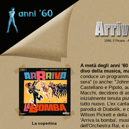
1966, F.Pisano - A
A metà degli anni '60
divo della musica, ma
conduce un programma
sera" (o anche: "Johnny
Castellano e Pipolo, a
Macchi, decidono di as
inizialmente tenuta piu
tutto nuovo. L'ex canta
parodia di Diabolik, e
Wilson Pickett e della 
'Arriva la bomba', mus
La copertina
dell'Orchestra Rai, e 