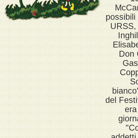
McCart
possibili
URSS, S
Inghi
Elisabe
Don 
Gasp
Coppi
So
bianco
del Fest
era
giorn
"Co
addetti