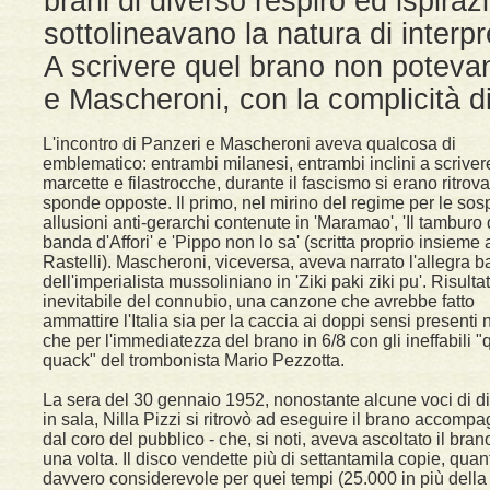
brani di diverso respiro ed ispira
sottolineavano la natura di interpr
A scrivere quel brano non poteva
e Mascheroni, con la complicità di
L'incontro di Panzeri e Mascheroni aveva qualcosa di
emblematico: entrambi milanesi, entrambi inclini a scriver
marcette e filastrocche, durante il fascismo si erano ritrova
sponde opposte. Il primo, nel mirino del regime per le sos
allusioni anti-gerarchi contenute in 'Maramao', 'Il tamburo 
banda d'Affori' e 'Pippo non lo sa' (scritta proprio insieme 
Rastelli). Mascheroni, viceversa, aveva narrato l'allegra 
dell'imperialista mussoliniano in 'Ziki paki ziki pu'. Risulta
inevitabile del connubio, una canzone che avrebbe fatto
ammattire l'Italia sia per la caccia ai doppi sensi presenti n
che per l'immediatezza del brano in 6/8 con gli ineffabili "
quack" del trombonista Mario Pezzotta.
La sera del 30 gennaio 1952, nonostante alcune voci di d
in sala, Nilla Pizzi si ritrovò ad eseguire il brano accomp
dal coro del pubblico - che, si noti, aveva ascoltato il bran
una volta. Il disco vendette più di settantamila copie, quant
davvero considerevole per quei tempi (25.000 in più della