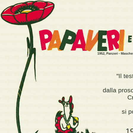
1952, Panzeri - Mascher
"Il te
dalla proso
C
si p
19