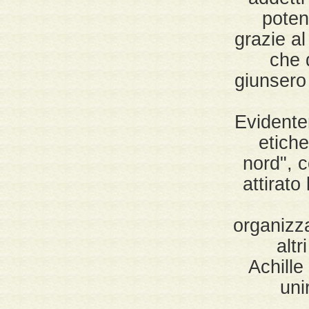
poten
grazie al
che 
giunsero
Evidente
etiche
nord", c
attirato
organizza
altr
Achille
uni