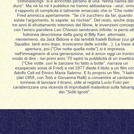
"criminalsongs" si è arricchito persino di una "Ninna nanna del
duro". Ma né lui né il pubblico ne hanno abbastanza - anzi: orm
il rapporto di complicità è talmente smaccato che in "Che notte
Fred ammicca apertamente: "Se c'è zucchero da far, quando
esiste l'argomento, lo sapete: so rischiar". Del resto, anche dop
tre anni di sfruttamento intensivo del filone, le invenzioni concepi
con l'amico paroliere Leo Chiosso sembrano infinite: si pensi al
fulminea descrizione della gang di Billy Karr, attorniato,
nientemeno, da Jack Bidone e dai temibili fratelli Bolivar (cui gl
Squallor, tanti anni dopo, troveranno delle sorelle…). La frase d
apertura, poi ("Che notte quella notte") si è impressa
nell'immaginario di una generazione, ed è ancor oggi un ironic
modo di dire - nei primi anni '70 ispirò la pubblicità di un insettici
("Che notte: con le zanzare ho fatto a botte", narrava un
esasperato sosia di Fred) e nel 1977 diede il titolo a un film co
Adolfo Celi ed Enrico Maria Salerno. E fu proprio un film, "I ladri
(del 1959, con Totò e Giovanna Ralli) a consentire al cantante
torinese di lanciare il brano, utile al regista Lucio Fulci per
caratterizzare una vicenda di improbabili malavitosi sulla falsari
dei "Soliti Ignoti".