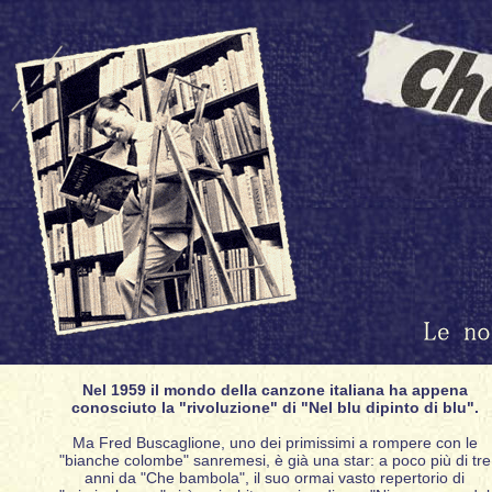
Nel 1959 il mondo della canzone italiana ha appena
conosciuto la "rivoluzione" di "Nel blu dipinto di blu".
Ma Fred Buscaglione, uno dei primissimi a rompere con le
"bianche colombe" sanremesi, è già una star: a poco più di tre
anni da "Che bambola", il suo ormai vasto repertorio di