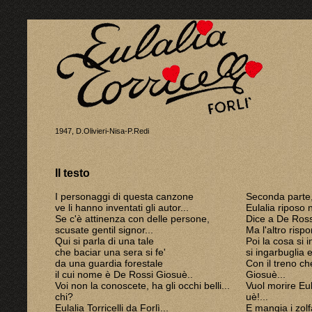
1947, D.Olivieri-Nisa-P.Redi
Il testo
I personaggi di questa canzone
Seconda parte
ve li hanno inventati gli autor...
Eulalia riposo 
Se c'è attinenza con delle persone,
Dice a De Ross
scusate gentil signor...
Ma l'altro rispo
Qui si parla di una tale
Poi la cosa si 
che baciar una sera si fe'
si ingarbuglia 
da una guardia forestale
Con il treno ch
il cui nome è De Rossi Giosuè..
Giosuè...
Voi non la conoscete, ha gli occhi belli...
Vuol morire Eula
chi?
uè!...
Eulalia Torricelli da Forlì...
E mangia i zolf