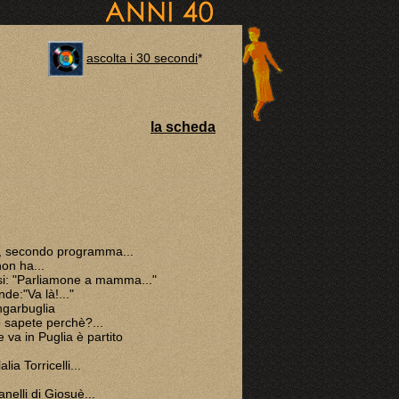
ascolta i 30 secondi
*
la scheda
, secondo programma...
non ha...
i: "Parliamone a mamma..."
nde:"Va là!..."
ingarbuglia
e sapete perchè?...
e va in Puglia è partito
lia Torricelli...
anelli di Giosuè...