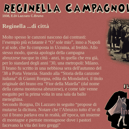
1938, E.Di Lazzaro C.Bruno
Reginella ...di città
Molto spesso le canzoni nascono dai contrasti:
l’esempio più eclatante è “O’ sole mio”, inno a Napoli
e al sole, che fu composta in Ucraina, al freddo. Allo
stesso modo, questa apologia della campagna
abruzzese nacque in città - anzi, in quella che era già,
per lo standard degli anni ’30, una metropoli: Milano.
Il brano fu scritto in una nebbiosa sera dell'autunno del
'38 a Porta Venezia. Stando alla “Storia della canzone
italiana” di Gianni Borgna, edita da Mondadori, il titolo
originale del brano era “Fior della Maiella” (dal nome
della catena montuosa abruzzese), e come tale venne
eseguito per la prima volta in una sala da ballo
meneghina.
Secondo Borgna, Di Lazzaro in seguito “propose di
mutarne la dicitura. Notare che l’Abruzzo tutto d’or di
cui il brano parlava era in realtà, all’epoca, un insieme
di montagne e pietraie montagnose dove i pastori
facevano la vita dei loro greggi”