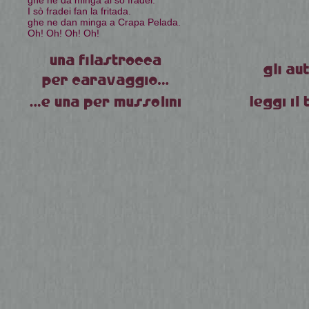
ghe ne dà minga ai sò fradei.
I sò fradei fan la fritada.
ghe ne dan minga a Crapa Pelada.
Oh! Oh! Oh! Oh!