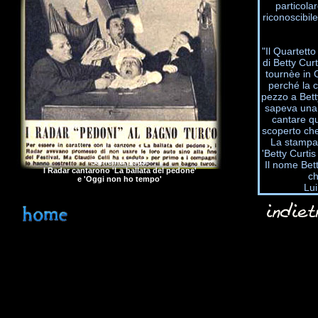
particola
riconoscibile
"Il Quartett
di Betty Curt
tournèe in 
perché la c
pezzo a Bett
sapeva una 
cantare q
scoperto che
La stampa 
'Betty Curtis
Sanremo, 1963:
Il nome Bet
I Radar cantarono 'La ballata del pedone'
ch
e 'Oggi non ho tempo'
Lui