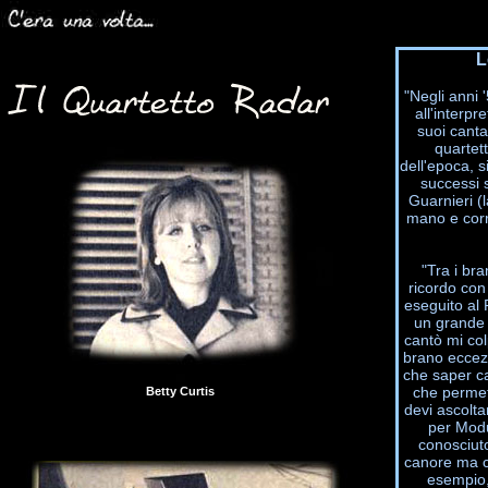
L
"Negli anni 
all'interpr
suoi canta
quartet
dell'epoca, s
successi s
Guarnieri (
mano e corri
"Tra i br
ricordo con
eseguito al 
un grande 
cantò mi col
brano eccez
che saper ca
che permet
Betty Curtis
devi ascolta
per Modu
conosciuto
canore ma c
esempio,