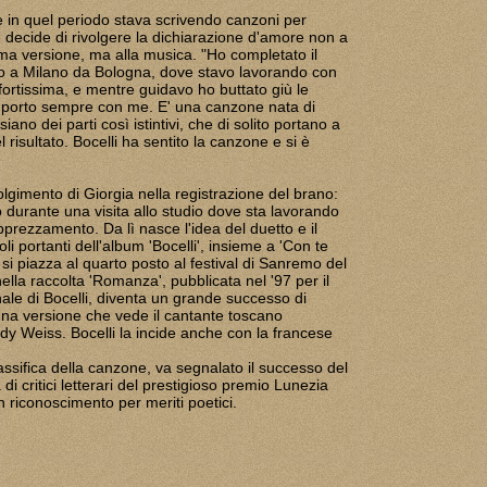
 in quel periodo stava scrivendo canzoni per
, e decide di rivolgere la dichiarazione d'amore non a
a versione, ma alla musica. "Ho completato il
o a Milano da Bologna, dove stavo lavorando con
fortissima, e mentre guidavo ho buttato giù le
e porto sempre con me. E' una canzone nata di
siano dei parti così istintivi, che di solito portano a
risultato. Bocelli ha sentito la canzone e si è
volgimento di Giorgia nella registrazione del brano:
o durante una visita allo studio dove sta lavorando
pprezzamento. Da lì nasce l'idea del duetto e il
li portanti dell'album 'Bocelli', insieme a 'Con te
e si piazza al quarto posto al festival di Sanremo del
ella raccolta 'Romanza', pubblicata nel '97 per il
onale di Bocelli, diventa un grande successo di
 una versione che vede il cantante toscano
dy Weiss. Bocelli la incide anche con la francese
assifica della canzone, va segnalato il successo del
 di critici letterari del prestigioso premio Lunezia
un riconoscimento per meriti poetici.