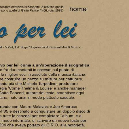
coltato centinaia di cassette, e alla fine quelle
ù sono quelle di Gatto Panceri".(Giorgia, 1995)
i - V.Zelli, Ed. Sugar/Sugarmusic/Universal Mus.It./Fozzio
ivo per lei' come a un'operazione discografica
o fra due cantanti in ascesa, sul punto di
 le migliori voci in assoluto della musica italiana.
e costruire un pezzo su misura per catturare
 Tanto più che Michele Torpedine, produttore
iorgia 'Come Thelma & Louise' è anche manager
atto Panceri, autore del testo, smentisce ogni
rano, nato anzi in modo piuttosto casuale.
avorando con Mauro Malavasi e Joe Amoruso
nel '95 e destinato a conquistare un doppio disco di
a tutte le canzoni per completare l'album, e a
 modo informale, di scrivere un nuovo testo per
994 che aveva portato gli O.R.O. alla notorietà.