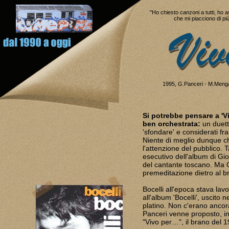
"Ho chiesto canzoni a tutti, ho as
che mi piacciono di pi
1995, G.Panceri - M.Mengal
Si potrebbe pensare a 'V
ben orchestrata:
un duett
'sfondare' e considerati fra
Niente di meglio dunque ch
l'attenzione del pubblico.
esecutivo dell'album di G
del cantante toscano. Ma G
premeditazione dietro al b
Bocelli all'epoca stava l
all'album 'Bocelli', uscito 
platino. Non c'erano ancor
Panceri venne proposto, in
"Vivo per…", il brano del 1