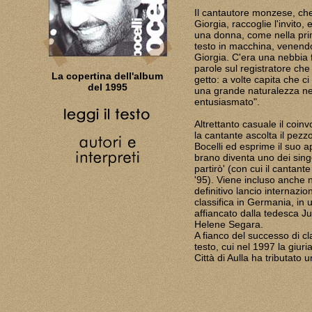
Il cantautore monzese, che
Giorgia, raccoglie l'invito
una donna, come nella prim
testo in macchina, venend
Giorgia. C'era una nebbia 
parole sul registratore ch
La copertina dell'album
getto: a volte capita che ci 
del 1995
una grande naturalezza nel 
entusiasmato".
Altrettanto casuale il coin
la cantante ascolta il pezz
Bocelli ed esprime il suo a
brano diventa uno dei singo
partirò' (con cui il cantant
'95). Viene incluso anche n
definitivo lancio internazi
classifica in Germania, in
affiancato dalla tedesca Ju
Helene Segara.
A fianco del successo di cl
testo, cui nel 1997 la giuria
Città di Aulla ha tributato 