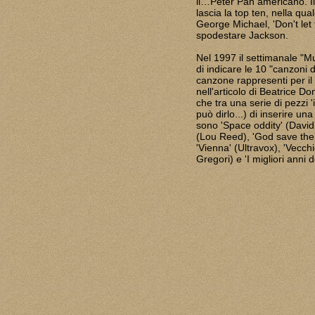
il…Peter Pan americano. Il
lascia la top ten, nella qu
George Michael, 'Don't let
spodestare Jackson.
Nel 1997 il settimanale "Mu
di indicare le 10 "canzoni 
canzone rappresenti per il
nell'articolo di Beatrice Do
che tra una serie di pezzi 'i
può dirlo...) di inserire una
sono 'Space oddity' (David 
(Lou Reed), 'God save the 
'Vienna' (Ultravox), 'Vecchi
Gregori) e 'I migliori anni 