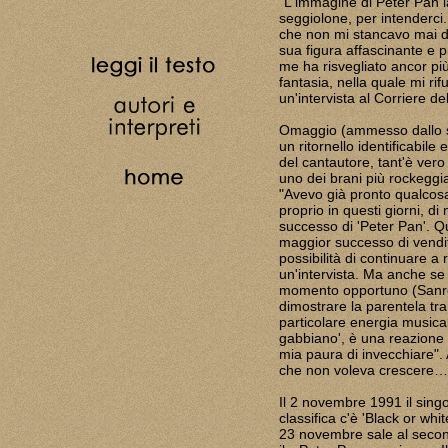
"L'immagine di Peter Pan 
seggiolone, per intenderci
che non mi stancavo mai d
sua figura affascinante e
me ha risvegliato ancor più
fantasia, nella quale mi rif
un'intervista al Corriere de
Omaggio (ammesso dallo ste
un ritornello identificabile 
del cantautore, tant'è vero
uno dei brani più rockeggia
"Avevo già pronto qualcos
proprio in questi giorni, di
successo di 'Peter Pan'. Qu
maggior successo di vendite
possibilità di continuare a
un'intervista. Ma anche se 
momento opportuno (Sanrem
dimostrare la parentela tr
particolare energia musicale
gabbiano', è una reazione "
mia paura di invecchiare". A
che non voleva crescere…
Il 2 novembre 1991 il singol
classifica c'è 'Black or whit
23 novembre sale al second