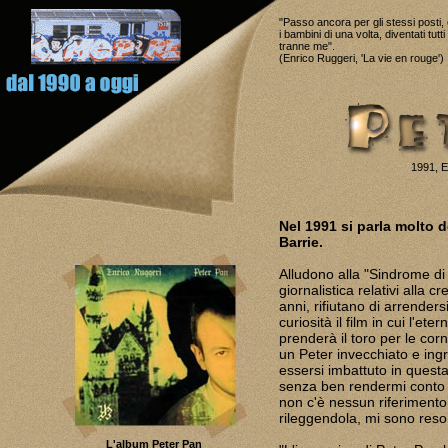
"Passo ancora per gli stessi posti,
i bambini di una volta, diventati tutti
tranne me".
(Enrico Ruggeri, 'La vie en rouge')
1991, E
Nel 1991 si parla molto
Barrie.
Alludono alla "Sindrome di 
giornalistica relativi alla 
anni, rifiutano di arrenders
curiosità il film in cui l'et
prenderà il toro per le cor
un Peter invecchiato e ingr
essersi imbattuto in questa
senza ben rendermi conto di
non c'è nessun riferimento 
rileggendola, mi sono reso
L'album Peter Pan