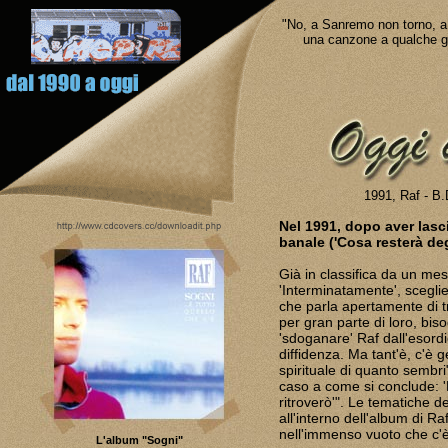
"No, a Sanremo non torno, a 
una canzone a qualche g
1991, Raf - B.
Nel 1991, dopo aver las
banale ('Cosa resterà deg
Già in classifica da un me
'Interminatamente', sceglie
che parla apertamente di tra
per gran parte di loro, bis
'sdoganare' Raf dall'esordi
diffidenza. Ma tant'è, c'è
spirituale di quanto sembri"
caso a come si conclude: 'M
ritroverò'". Le tematiche de
all'interno dell'album di Ra
nell'immenso vuoto che c'è
L'album "Sogni"