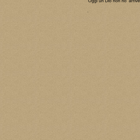
'Oggi un Dio non ho' arrive
.