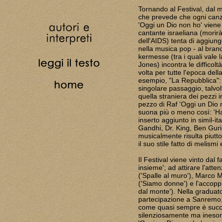
Tornando al Festival, dal m
che prevede che ogni canz
'Oggi un Dio non ho' vien
cantante israeliana (morir
dell'AIDS) tenta di aggiun
nella musica pop - al brano.
kermesse (tra i quali vale
Jones) incontra le difficol
volta per tutte l'epoca del
esempio, "La Repubblica": "
singolare passaggio, talvolt
quella straniera dei pezzi 
pezzo di Raf 'Oggi un Dio n
suona più o meno così: 'Ha 
inserto aggiunto in simil-ita
Gandhi, Dr. King, Ben Gurio
musicalmente risulta piutto
il suo stile fatto di melismi
Il Festival viene vinto dal
insieme'; ad attirare l'att
('Spalle al muro'), Marco M
('Siamo donne') e l'accopp
dal monte'). Nella graduator
partecipazione a Sanremo, 
come quasi sempre è succes
silenziosamente ma inesorab