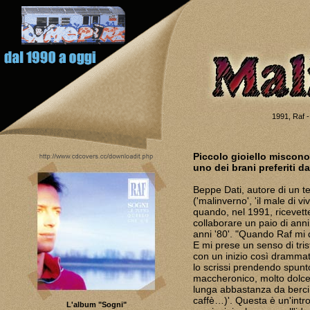
1991, Raf -
Piccolo gioiello misconos
uno dei brani preferiti da 
Beppe Dati, autore di un t
('malinverno', 'il male di v
quando, nel 1991, ricevette
collaborare un paio di anni 
anni '80'. "Quando Raf mi d
E mi prese un senso di tri
con un inizio così drammati
lo scrissi prendendo spunto
maccheronico, molto dolce
lunga abbastanza da berci 
caffè…)'. Questa è un'intro
L'album "Sogni"