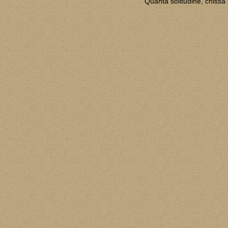
"Quanta solitudine, chissà 