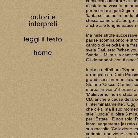
cominciai a lavorare all'id
d'estate ha vissuto un amor
per ricordare quei 3 giorni 
'tanta solitudine in fondo a
stessa camera d'albergo. E 
anche alle lunghe pause ne
Ma nelle strofe successive,
pause scompaiono: le strofe
cambio di velocità è la fras
svela Dati, era: "When yo
Sandali!' Mi misi a canticch
Gli domandai: non ti piace?
Inclusa nell'album 'Sogni…
arrangiata da Dado Parisini,
grandi session-men italiani:
Stefano 'Cocco' Cantini, su
marea 'rinviene' il brano a
'Malinverno' non è stata p
CD, anche a causa della co
('Interminatamente', 'Oggi
che c'è'), ma il suo momen
stile "jungle" di oltre 6 mi
per l'Estate". E non solo:
lento, vagamente jazzato (
sua raccolta 'Collezione te
variante: non viene citata '