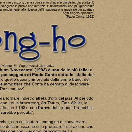
 le mie canzoni, certe cose sento di averle già dette, già scritte. E
e scegliere le parole con avarizia. E di dedicarmi con più generosità
i arrangiamenti, alla ricerca dell'impaginazione musicale più adatta a
ogni singolo episodio".
(Paolo Conte, 1992)
 P.Conte, Ed. Sugarmusic/L'alternativa
lbum 'Novecento' (1992) è una delle più felici e
' passeggiate di Paolo Conte sotto le 'stelle del
z è quello quasi primordiale delle prime band, del
le atmosfere che Conte ha cercato di descrivere
 'Razzmatazz'.
ra tornare indietro all'età d'oro del jazz. Al periodo
 sono Louis Armstrong, Art Tatum, Fats Waller, la
e con il 1937: con l'arrivo del be-bop, l'irripetibile
si sarebbe perduta".
Bechet, con cui l'autore immagina di conversare
tico della musica. Eccolo precisare l'ispirazione che
rsazione con Giacomo Pellicciotti de La