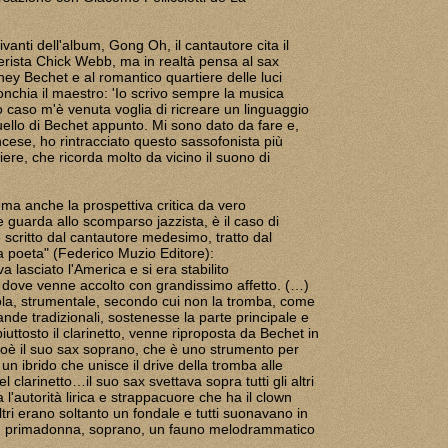
ivanti dell'album, Gong Oh, il cantautore cita il
rista Chick Webb, ma in realtà pensa al sax
ey Bechet e al romantico quartiere delle luci
nchia il maestro: 'Io scrivo sempre la musica
o caso m'è venuta voglia di ricreare un linguaggio
llo di Bechet appunto. Mi sono dato da fare e,
ncese, ho rintracciato questo sassofonista più
ere, che ricorda molto da vicino il suono di
 ma anche la prospettiva critica da vero
 guarda allo scomparso jazzista, è il caso di
 scritto dal cantautore medesimo, tratto dal
 poeta" (Federico Muzio Editore):
 lasciato l'America e si era stabilito
, dove venne accolto con grandissimo affetto. (…)
ola, strumentale, secondo cui non la tromba, come
nde tradizionali, sostenesse la parte principale e
uttosto il clarinetto, venne riproposta da Bechet in
oè il suo sax soprano, che è uno strumento per
n ibrido che unisce il drive della tromba alle
 clarinetto…il suo sax svettava sopra tutti gli altri
l'autorità lirica e strappacuore che ha il clown
 altri erano soltanto un fondale e tutti suonavano in
et, primadonna, soprano, un fauno melodrammatico