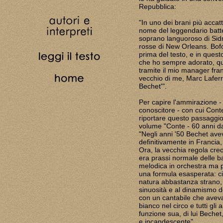
Repubblica:
"In uno dei brani più accatt
nome del leggendario batte
soprano languoroso di Sidn
rosse di New Orleans. Bofo
prima del testo, e in quest
che ho sempre adorato, que
tramite il mio manager fra
vecchio di me, Marc Laferri
Bechet'".
Per capire l'ammirazione -
conoscitore - con cui Conte
riportare questo passaggio
volume "Conte - 60 anni da
"Negli anni '50 Bechet aveva
definitivamente in Francia
Ora, la vecchia regola cre
era prassi normale delle ba
melodica in orchestra ma pi
una formula esasperata: ci
natura abbastanza strano, u
sinuosità e al dinamismo del
con un cantabile che aveva 
bianco nel circo e tutti gli
funzione sua, di lui Bech
e incandescente".