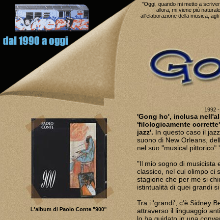
"Oggi, quando mi metto a scrivere
allora, mi viene più natural
all'elaborazione della musica, agl
1992 -
'Gong ho', inclusa nell'a
'filologicamente corrette
jazz'.
In questo caso il jaz
suono di New Orleans, del
nel suo "musical pittorico"
"Il mio sogno di musicista e
classico, nel cui olimpo ci
stagione che per me si chiud
istintualità di quei grandi 
Tra i 'grandi', c'è Sidney 
L'album di Paolo Conte "900"
attraverso il linguaggio an
lo ha guidato in una conve