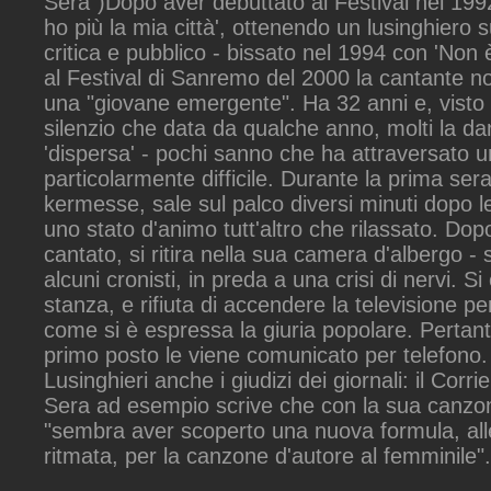
Sera")Dopo aver debuttato al Festival nel 19
ho più la mia città', ottenendo un lusinghiero 
critica e pubblico - bissato nel 1994 con 'Non è
al Festival di Sanremo del 2000 la cantante n
una "giovane emergente". Ha 32 anni e, visto
silenzio che data da qualche anno, molti la d
'dispersa' - pochi sanno che ha attraversato 
particolarmente difficile. Durante la prima sera
kermesse, sale sul palco diversi minuti dopo le
uno stato d'animo tutt'altro che rilassato. Dop
cantato, si ritira nella sua camera d'albergo -
alcuni cronisti, in preda a una crisi di nervi. Si
stanza, e rifiuta di accendere la televisione p
come si è espressa la giuria popolare. Pertanto
primo posto le viene comunicato per telefono.
Lusinghieri anche i giudizi dei giornali: il Corrie
Sera ad esempio scrive che con la sua canzo
"sembra aver scoperto una nuova formula, all
ritmata, per la canzone d'autore al femminile".