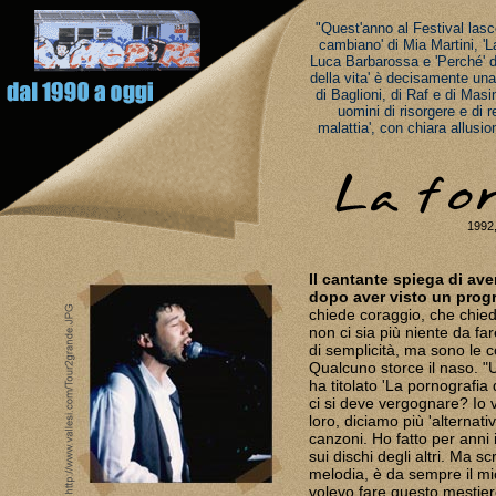
"Quest'anno al Festival lasc
cambiano' di Mia Martini, 'La
Luca Barbarossa e 'Perché' di
della vita' è decisamente una 
di Baglioni, di Raf e di Masi
uomini di risorgere e di 
malattia', con chiara allusio
1992,
Il cantante spiega di av
dopo aver visto un progr
chiede coraggio, che chie
non ci sia più niente da 
di semplicità, ma sono le c
Qualcuno storce il naso. 
ha titolato 'La pornografia
ci si deve vergognare? Io 
loro, diciamo più 'alternat
canzoni. Ho fatto per anni i
sui dischi degli altri. Ma 
melodia, è da sempre il 
volevo fare questo mestier