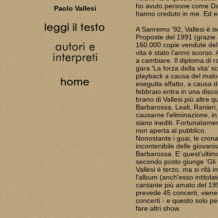
ho avuto persone come Dad
Paolo Vallesi
hanno creduto in me. Ed e
A Sanremo '92, Vallesi è isc
Proposte del 1991 (grazie a
160.000 copie vendute del
vita è stato l'anno scorso
a cambiare. Il diploma di 
gara 'La forza della vita' s
playback a causa del malor
eseguita affatto, a causa d
febbraio entra in una disco
brano di Vallesi più altre 
Barbarossa, Leali, Ranieri,
causarne l'eliminazione, in
siano inediti. Fortunatame
non aperta al pubblico.
Nonostante i guai, le cron
incontenibile delle giovanis
Barbarossa. E' quest'ultimo 
secondo posto giunge 'Gli 
Vallesi è terzo, ma si rifà i
l'album (anch'esso intitolato
cantante più amato del 1992
prevede 45 concerti, viene
concerti - e questo solo per
fare altri show.