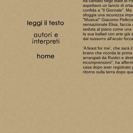
ha cantato negli stadi di 
aspettavo un lancio di orta
confida a "Il Giornale". Ma
sfoggia una sicurezza impr
"Musica!" Giacomo Pellicci
sensazionale Elisa, faccia
seduta al piano come una 
la sua ballad con arte già s
dal sussurro all'acuto forz
'A feast for me', che sarà i
brano che ricorda le prime 
arrangiati da Rustici e dir
incomprensioni", ha afferm
casa dopo aver registrato pe
ritorno sulla terra dopo qu