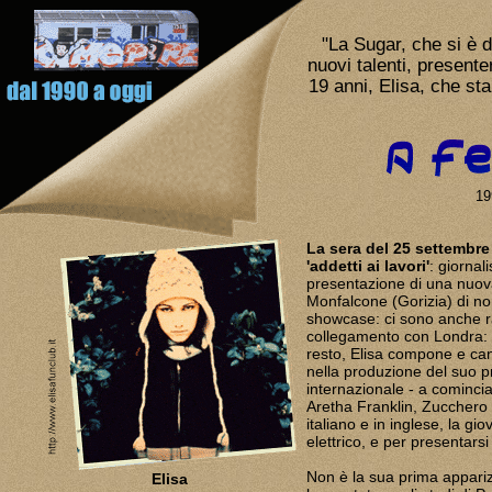
"La Sugar, che si è d
nuovi talenti, present
19 anni, Elisa, che st
19
La sera del 25 settembre
'addetti ai lavori'
: giornali
presentazione di una nuova
Monfalcone (Gorizia) di nom
showcase: ci sono anche ra
collegamento con Londra: l
resto, Elisa compone e cant
nella produzione del suo p
internazionale - a cominciar
Aretha Franklin, Zucchero
italiano e in inglese, la g
elettrico, e per presentarsi
Non è la sua prima appariz
Elisa