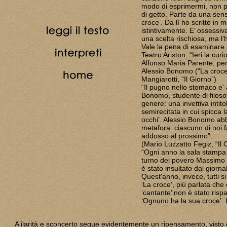
modo di esprimermi, non pot
di getto. Parte da una sen
croce’. Da lì ho scritto in 
istintivamente. E’ ossessiv
una scelta rischiosa, ma l’
Vale la pena di esaminare al
Teatro Ariston: “Ieri la curi
Alfonso Maria Parente, per
Alessio Bonomo ("La croce"
Mangiarotti, “Il Giorno”)
“Il pugno nello stomaco e' 
Bonomo, studente di filos
genere: una invettiva intit
semirecitata in cui spicca 
occhi’. Alessio Bonomo ab
metafora: ciascuno di noi 
addosso al prossimo”.
(Mario Luzzatto Fegiz, “Il 
“Ogni anno la sala stampa s
turno del povero Massimo D
è stato insultato dai giornali
Quest'anno, invece, tutti 
‘La croce’, più parlata che c
‘cantante’ non è stato risp
‘Ognuno ha la sua croce’. L
A ilarità e sconcerto segue evidentemente un ripensamento, visto che