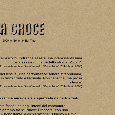
2000, A. Bonomo, Ed. Tiber
i all'ascolto. Potrebbe essere una interessantissima
provocazione o una perfetta idiozia. Voto: ?”
(Ernesto Assante e Gino Castaldo, “Repubblica”, 25 febbraio 2000)
e del festival, una performance sonora straordinaria,
n testo crudo e tagliente. Non canzone, ma prosa
ritmica”
(Ernesto Assante e Gino Castaldo, “Repubblica”, 26 febbraio 2000)
 critica musicale sia spiazzata da certi artisti.
to fosse uno degli intenti del cantautore
 Sanremo tra le “Nuove Proposte” con una
 – nonostante la dichiarazione: “Questo è il mio