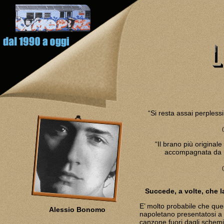
“Si resta assai perpless
“Il brano più original
accompagnata da u
Succede, a volte, che la
E’ molto probabile che ques
Alessio Bonomo
napoletano presentatosi a
canzone fuori dagli schemi