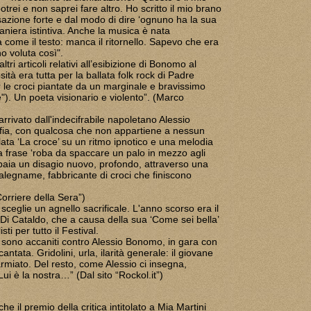
rei e non saprei fare altro. Ho scritto il mio brano
sazione forte e dal modo di dire ‘ognuno ha la sua
maniera istintiva. Anche la musica è nata
a come il testo: manca il ritornello. Sapevo che era
ho voluta così".
tri articoli relativi all’esibizione di Bonomo al
osità era tutta per la ballata folk rock di Padre
 le croci piantate da un marginale e bravissimo
). Un poeta visionario e violento”. (Marco
arrivato dall'indecifrabile napoletano Alessio
ofia, con qualcosa che non appartiene a nessun
olata ‘La croce’ su un ritmo ipnotico e una melodia
la frase ‘roba da spaccare un palo in mezzo agli
baia un disagio nuovo, profondo, attraverso una
falegname, fabbricante di croci che finiscono
Corriere della Sera”)
ceglie un agnello sacrificale. L'anno scorso era il
i Cataldo, che a causa della sua ‘Come sei bella’
sti per tutto il Festival.
si sono accaniti contro Alessio Bonomo, in gara con
antata. Gridolini, urla, ilarità generale: il giovane
armiato. Del resto, come Alessio ci insegna,
ui è la nostra…” (Dal sito “Rockol.it”)
 il premio della critica intitolato a Mia Martini