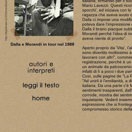
italiana, firmando per il su
Mario Lavezzi. Questi ricord
sporchi', ed iniziava con le
ragazza che aveva avuto de
Dalla ci impose una modific
poteva dare l'impressione 
Dalla il brano piacque subi
Morandi perché l'idea di i
aveva niente di pronto".
Dalla e Morandi in tour nel 1988
Aperto proprio da 'Vita', l
sono divertito moltissimo a
lavorare con altri", comment
registrazione, perché è un 
un animale da palcoscenico
infatti di lì a poco i due 
Così, sulle pagine de "La 
"Ad unirli è l'emilianità, a
italiana. Da una parte c'è
sentimenti trasparenti, dall
corrode, mostra dei sentime
inquietante. Vederli insiem
espressione che si fronte
compromesso storico della