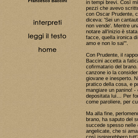
Francesco Baccini
in tempi brevi. Così mi 
pezzi che avevo scritt
con Oscar Prudente, ch
diceva: 'Sei un cantaut
non vende'. Mentre una
notare all'inizio è stat
facce, quella ironica di
amo e non lo sai'".
Con Prudente, il rapport
Baccini accetta a fati
cofirmatario del brano
canzone io la consider
giovane e inesperto. N
pratico della cosa, e 
mangiare un panino! - 
depositata lui… Per fo
come paroliere, per cu
Ma alla fine, perlomen
brano, ha saputo del
succede spesso nelle 
angelicate, che si am
così ispirerebbero tutt