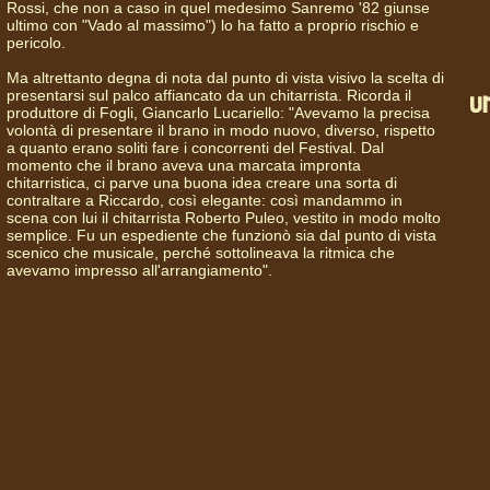
Rossi, che non a caso in quel medesimo Sanremo '82 giunse
ultimo con "Vado al massimo") lo ha fatto a proprio rischio e
pericolo.
Ma altrettanto degna di nota dal punto di vista visivo la scelta di
presentarsi sul palco affiancato da un chitarrista. Ricorda il
produttore di Fogli, Giancarlo Lucariello: "Avevamo la precisa
volontà di presentare il brano in modo nuovo, diverso, rispetto
a quanto erano soliti fare i concorrenti del Festival. Dal
momento che il brano aveva una marcata impronta
chitarristica, ci parve una buona idea creare una sorta di
contraltare a Riccardo, così elegante: così mandammo in
scena con lui il chitarrista Roberto Puleo, vestito in modo molto
semplice. Fu un espediente che funzionò sia dal punto di vista
scenico che musicale, perché sottolineava la ritmica che
avevamo impresso all'arrangiamento".