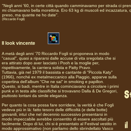
"Negli anni '60, in certe città quando camminavamo per strada ci pren
mi chiamavano bella morettina. Ero 63 kg di muscoli ed incazzatura, 
preso, ma quante ne ho date".
(Riccardo Fogli)
Il look vincente
A metà degli anni '70 Riccardo Fogli si proponeva in modo
"casual", quasi a ripararsi dalle accuse di vita sregolata che si
era attirato dopo aver lasciato i Pooh e la moglie per,
rispettivamente, la carriera solista e Patty Pravo.
Tuttavia, già nel 1979 il bassista e cantante di "Piccola Katy"
(1966), nonché ex metalmeccanico alla Piaggio, apparve sulla
copertina dell'album "Che ne sai" in smoking e papillon.
Questo, si badi, mentre in Italia cominciavano a circolare i primi
punk e in testa alle classifiche si trovavano Dalla & De Gregori,
piuttosto lontani da simile eleganza.
Per quanto la cosa possa fare sorridere, la verità è che Fogli
vedeva più in là: fatto tesoro delle difficoltà (e delle botte)
giovanili, intuì che nel decennio successivo presentarsi in
modo impeccabile avrebbe consentito di essere ascoltati più
facilmente. Dopo di lui, chi si è presentato al Festival vestito in
modo approssimativo (non parliamo dello sbrindellato Vasco