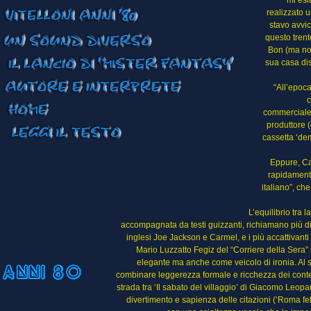
mi esi
realizzato 
stavo avvi
questo tren
Bon (ma non
sua casa dis
“All’epoca
c
commerciale”
produttore (
cassetta ‘dem
Eppure, Cap
rapidamente
italiano”, ch
L’equilibrio tra 
accompagnata da testi guizzanti, richiamano più 
inglesi Joe Jackson e Carmel, e i più accattivan
Mario Luzzatto Fegiz del “Corriere della Sera”
elegante ma anche come veicolo di ironia. Al 
combinare leggerezza formale e ricchezza dei contenu
strada tra ‘Il sabato del villaggio’ di Giacomo Leopa
divertimento e sapienza delle citazioni (‘Roma fel