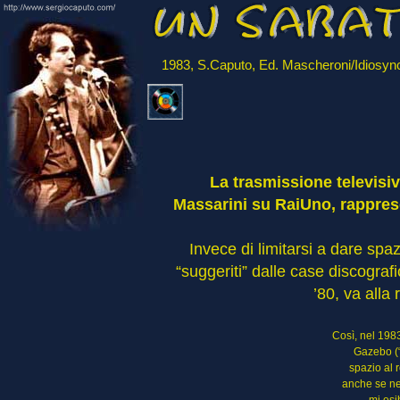
1983, S.Caputo, Ed. Mascheroni/Idiosyn
La trasmissione televisi
Massarini su RaiUno, rapprese
Invece di limitarsi a dare spazi
“suggeriti” dalle case discograf
’80, va alla
Così, nel 1983
Gazebo (“
spazio al
anche se nel